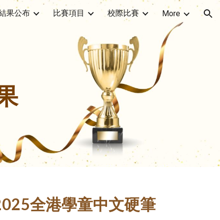
結果公布
比賽項目
校際比賽
More
ion
果
-2025全港學童中文硬筆