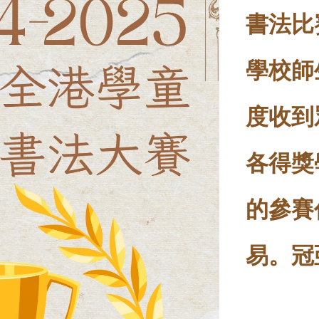
書法比
學校師
度
收到
各得獎
的參賽
易。冠