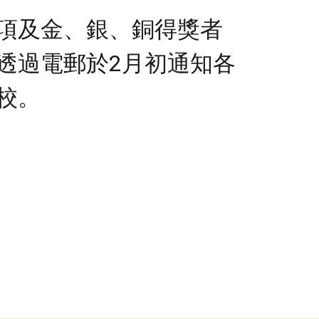
項及金
、
銀、銅得獎者
透過電郵於2月初通知各
校。